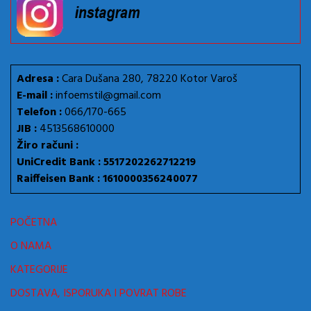
Adresa :
Cara Dušana 280, 78220 Kotor Varoš
E-mail :
infoemstil@gmail.com
Telefon :
066/170-665
JIB :
4513568610000
Žiro računi :
UniCredit Bank : 5517202262712219
Raiffeisen Bank : 1610000356240077
POČETNA
O NAMA
KATEGORIJE
DOSTAVA, ISPORUKA I POVRAT ROBE