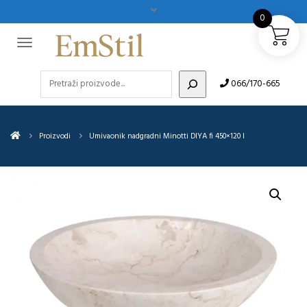
0
Pretraži
066/170-665
Proizvodi
Umivaonik nadgradni Minotti DIYA fi 450×120 I