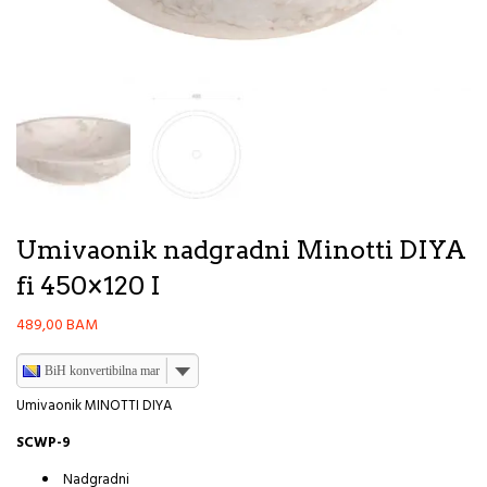
Umivaonik nadgradni Minotti DIYA
fi 450×120 I
489,00
BAM
BiH konvertibilna marka
Umivaonik MINOTTI DIYA
SCWP-9
Nadgradni