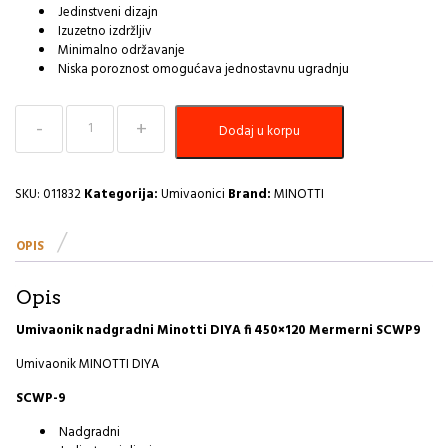
Jedinstveni dizajn
Izuzetno izdržljiv
Minimalno održavanje
Niska poroznost omogućava jednostavnu ugradnju
Umivaonik
Dodaj u korpu
nadgradni
Minotti
DIYA
fi
SKU:
011832
Kategorija:
Umivaonici
Brand:
MINOTTI
450x120
I
OPIS
količina
Opis
Umivaonik nadgradni Minotti DIYA fi 450×120 Mermerni SCWP9
Umivaonik MINOTTI DIYA
SCWP-9
Nadgradni