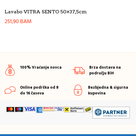
Lavabo VITRA SENTO 50×37,5cm
251,90
BAM
100% Vraćanje novca
Brza dostava na
području BiH
Online podrška od 8
Bezbjedna & sigurna
do 16 časova
kupovina