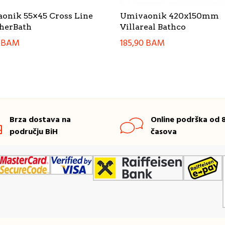
onik 55×45 Cross Line
Umivaonik 420x150mm
herBath
Villareal Bathco
0
BAM
185,90
BAM
Brza dostava na
Online podrška od 8
području BiH
časova