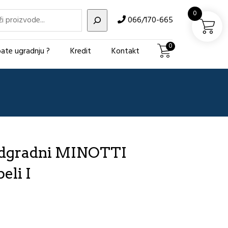
i
0
066/170-665
0
ate ugradnju ?
Kredit
Kontakt
dgradni MINOTTI
eli I