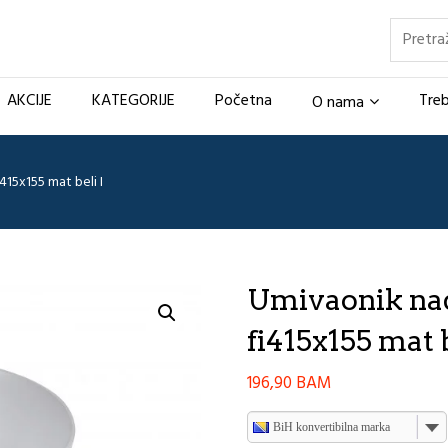
Pretraž
AKCIJE
KATEGORIJE
Početna
Treb
O nama
15x155 mat beli I
Umivaonik na
fi415x155 mat b
196,90
BAM
BiH konvertibilna marka