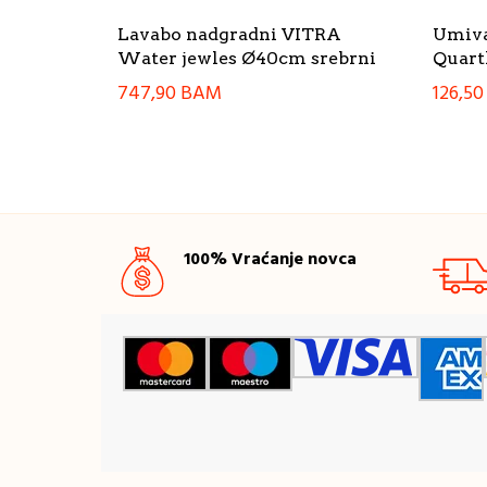
Lavabo nadgradni VITRA
Umiva
Water jewles Ø40cm srebrni
Quart
747,90
BAM
126,5
100% Vraćanje novca