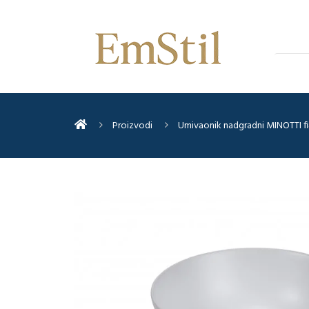
Proizvodi
Umivaonik nadgradni MINOTTI fi4