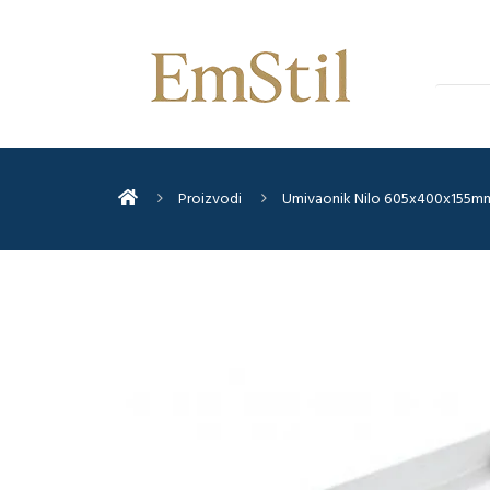
Proizvodi
Umivaonik Nilo 605x400x155m