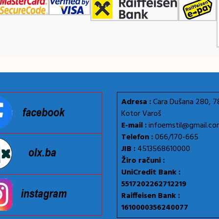
Adresa :
Cara Dušana 280, 
Kotor Varoš
E-mail :
infoemstil@gmail.c
Telefon :
066/170-665
JIB :
4513568610000
Žiro računi :
UniCredit Bank :
5517202262712219
Raiffeisen Bank :
1610000356240077