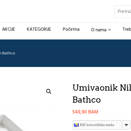
Pretraž
AKCIJE
KATEGORIJE
Početna
Treb
O nama
m Bathco
Umivaonik Ni
Bathco
549,90
BAM
BiH konvertibilna marka