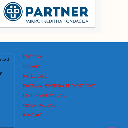
POČETNA
78220
O NAMA
om
KATEGORIJE
DOSTAVA, ISPORUKA I POVRAT ROBE
POLITIKA PRIVATNOSTI
USLOVI PRODAJE
KONTAKT