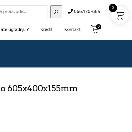
i
0
066/170-665
0
ate ugradnju ?
Kredit
Kontakt
lo 605x400x155mm