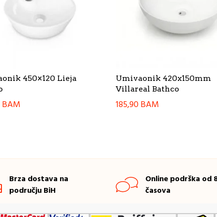
onik 450×120 Lieja
Umivaonik 420x150mm
o
Villareal Bathco
0
BAM
185,90
BAM
Brza dostava na
Online podrška od 8
području BiH
časova