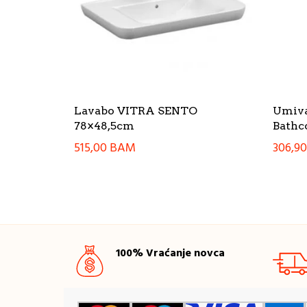
Lavabo VITRA SENTO
Umiva
78×48,5cm
Bathc
515,00
BAM
306,9
100% Vraćanje novca