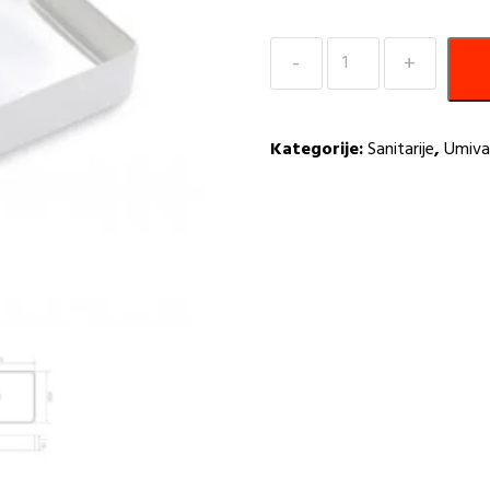
Umivaonik
Nilo
605x400x155mm
Bathco
Kategorije:
Sanitarije
,
Umiva
količina