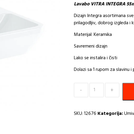
Lavabo VITRA INTEGRA 55
Dizajn Integra asortimana svet
prilagodljiv, dobrog izgleda i k
Materijal: Keramika
Savremeni dizajn
Lako se instalira i čisti
Dolazi sa 1 rupom za slavinu i
Umivaonik
VITRA
INTEGRA
55x45cm
SKU:
12676
Kategorija:
Umiv
I
količina