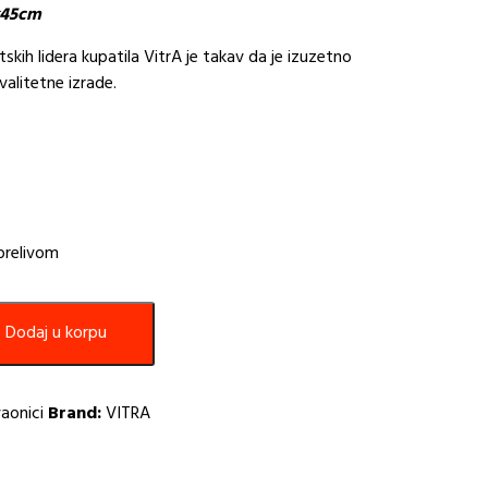
x45cm
skih lidera kupatila VitrA je takav da je izuzetno
valitetne izrade.
 prelivom
Dodaj u korpu
aonici
Brand:
VITRA