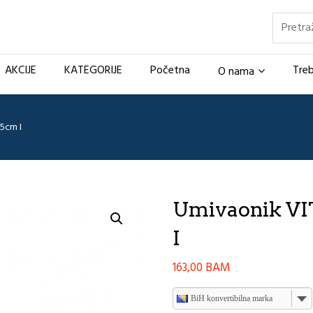
Pretraž
AKCIJE
KATEGORIJE
Početna
Treb
O nama
5cm I
Umivaonik V
I
163,00
BAM
BiH konvertibilna marka