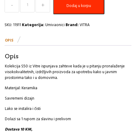
Umivaonik
Dodaj u korpu
VITRA
S50
55,5x45cm
I
SKU:
11911
Kategorija:
Umivaonici
Brand:
VITRA
količina
OPIS
Opis
Kolekcija S50 iz Vitre ispunjava zahteve kada je u pitanju pronalaženje
visokokvalitetnih, izdržljivih proizvoda za upotrebu kako u javnim
prostorima tako i u domovima.
Materijal: Keramika
Savremeni dizajn
Lako se instalira i čisti
Dolazi sa 1 rupom za slavinu i prelivom
Dostava 10 KM,