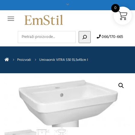
0
Pretraži
066/170-665
Proizvodi
Umivaonik VITRA S50 55,5x45cm I