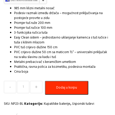
985 mm klizni metalni nosač
Podesiv razmak između držača – mogućnost priključivanja na
postojeće provrte u zidu
Promjer tuš ruže 200 mm
Promjer tuš ručice 100 mm
3-funkcijska ručica tuša
Easy Clean sistem – jednostavno uklanjanje kamenca s tuš ručice i
tuša s kišnim mlazom
PVC tuš crijevo dužine 150 cm
PVC crijevo dužine 50 cm sa maticom ½“ – univerzalni priključak
na svaku slavinu za kadu i tuš
Metalni prebacivač s keramičkim umetkom
Praktična, ravna polica za kozmetiku, podesiva montaža
Crna boja
Usponski
Dodaj u korpu
Tuš
RONDO
crni
FERRO
SKU:
NP23-BL
Kategorije:
Kupatilske baterije
,
Usponski tuševi
R
količina