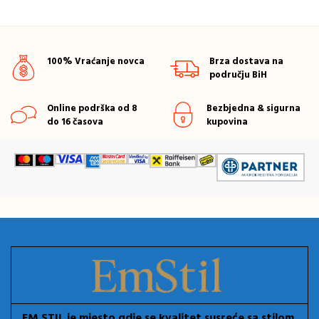
100% Vraćanje novca
Brza dostava na
području BiH
Online podrška od 8
Bezbjedna & sigurna
do 16 časova
kupovina
EM STIL je mjesto gdje se kvalitet susreće sa stilom.