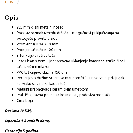
OPIS
Opis
985 mm klizni metalni nosač
Podesiv razmak između držača – mogućnost priključivanja na
postojeće provrte u zidu
Promjer tuš ruže 200 mm
Promjer tuš ručice 100 mm
3-funkcijska ručica tuša
Easy Clean sistem – jednostavno uklanjanje kamenca s tuš ručice i
tuša s kišnim mlazom
PVC tuš crijevo dužine 150 cm
PVC crijevo dužine 50 cm sa maticom ½“ – univerzalni priključak
na svaku slavinu za kadu i tuš
Metalni prebacivač s keramičkim umetkom
Praktična, ravna polica za kozmetiku, podesiva montaža
Crna boja
Dostava 10 KM,
Isporuka 1-5 radnih dana,
Garancija 5 godina.