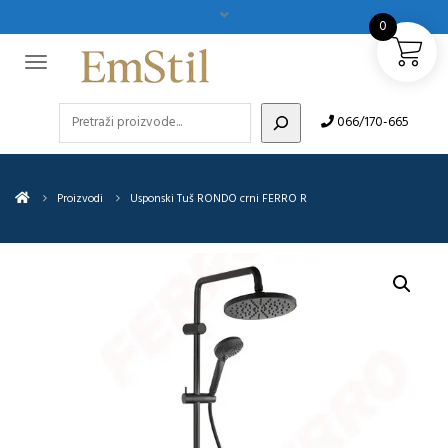
0
Pretraži
066/170-665
Proizvodi
Usponski Tuš RONDO crni FERRO R