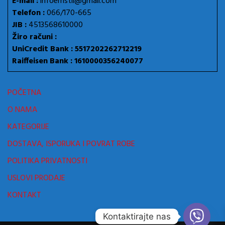
E-mail :
infoemstil@gmail.com
Telefon :
066/170-665
JIB :
4513568610000
Žiro računi :
UniCredit Bank : 5517202262712219
Raiffeisen Bank : 1610000356240077
POČETNA
O NAMA
KATEGORIJE
DOSTAVA, ISPORUKA I POVRAT ROBE
POLITIKA PRIVATNOSTI
USLOVI PRODAJE
KONTAKT
Kontaktirajte nas