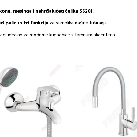
kona, mesinga i nehrđajućeg čelika SS201.
š palicu s tri funkcije
za raznolike načine tuširanja.
led, idealan za moderne kupaonice s tamnijim akcentima.