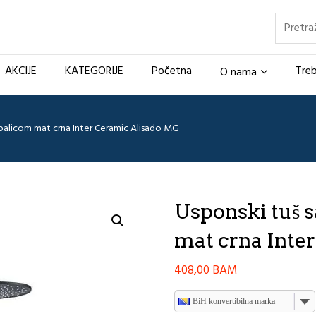
Pretraž
AKCIJE
KATEGORIJE
Početna
Treb
O nama
 palicom mat crna Inter Ceramic Alisado MG
Usponski tuš s
mat crna Inte
408,00
BAM
BiH konvertibilna marka