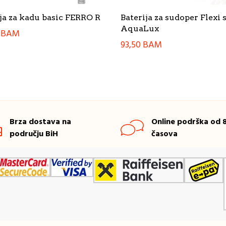
ja za kadu basic FERRO R
Baterija za sudoper Flexi 
AquaLux
0
BAM
93,50
BAM
Brza dostava na
Online podrška od 8
području BiH
časova