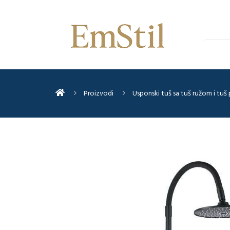
Proizvodi
Usponski tuš sa tuš ružom i tuš