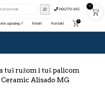
i
0
066/170-665
0
ate ugradnju ?
Kredit
Kontakt
a tuš ružom i tuš palicom
r Ceramic Alisado MG