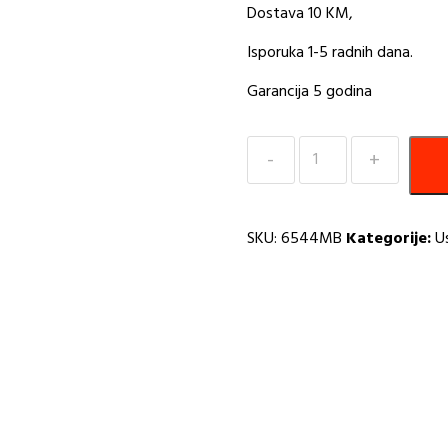
Dostava 10 KM,
Isporuka 1-5 radnih dana.
Garancija 5 godina
Usponski
tuš
sa
tuš
SKU:
6544MB
Kategorije:
U
ružom
i
tuš
palicom
mat
crna
Inter
Ceramic
Alisado