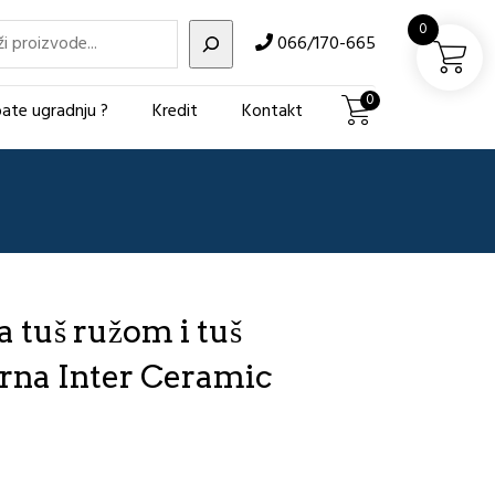
i
0
066/170-665
0
ate ugradnju ?
Kredit
Kontakt
a tuš ružom i tuš
rna Inter Ceramic