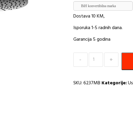
BiH konvertibilna marka
Dostava 10 KM,
Isporuka 1-5 radnih dana.
Garancija 5 godina
Usponski
tuš
sa
tuš
SKU:
6237MB
Kategorije:
Us
ružom
i
tuš
ručicom
mat
crna
Inter