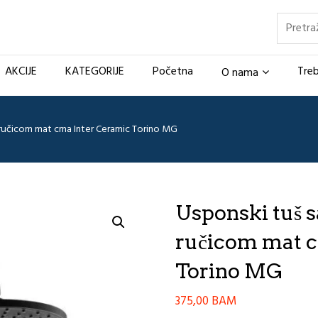
Pretraž
AKCIJE
KATEGORIJE
Početna
Treb
O nama
 ručicom mat crna Inter Ceramic Torino MG
Usponski tuš s
ručicom mat c
Torino MG
375,00
BAM