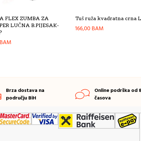
A FLEX ZUMBA ZA
Tuš ruža kvadratna crna L
ER LUČNA B.PIJESAK-
166,00
BAM
P
BAM
Brza dostava na
Online podrška od 8
području BiH
časova