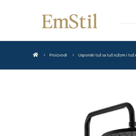
Proizvodi
Usponski tuš sa tuš ružom i tuš