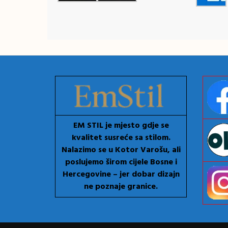
EM STIL je mjesto gdje se
kvalitet susreće sa stilom.
Nalazimo se u Kotor Varošu, ali
poslujemo širom cijele Bosne i
Hercegovine – jer dobar dizajn
ne poznaje granice.