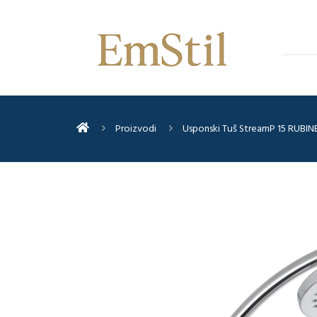
Proizvodi
Usponski Tuš StreamP 15 RUBIN