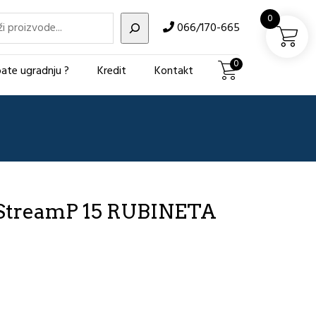
i
0
066/170-665
0
ate ugradnju ?
Kredit
Kontakt
 StreamP 15 RUBINETA