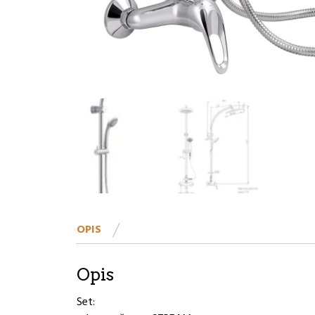
OPIS
Opis
Set: