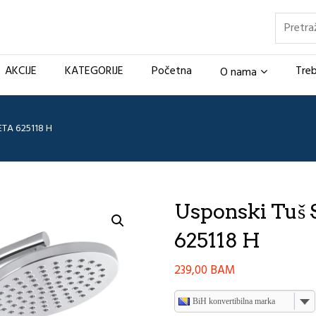
Pretraž
AKCIJE
KATEGORIJE
Početna
Treb
O nama
ETA 625118 H
Usponski Tuš
625118 H
239,00
BAM
BiH konvertibilna marka