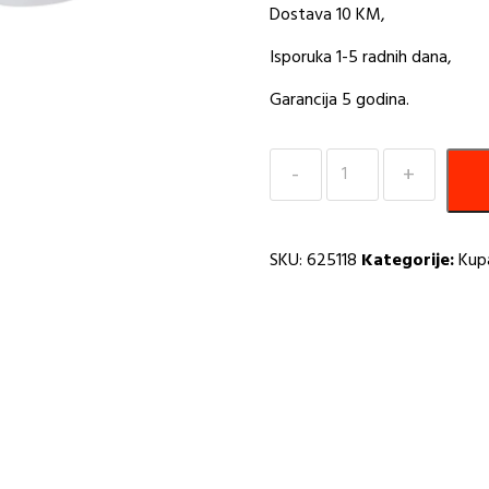
Dostava 10 KM,
Isporuka 1-5 radnih dana,
Garancija 5 godina.
Usponski
Tuš
StreamP
15
SKU:
625118
Kategorije:
Kupa
RUBINETA
625118
H
količina