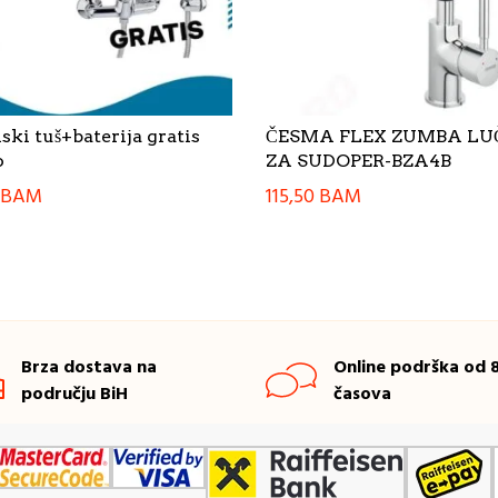
ki tuš+baterija gratis
ČESMA FLEX ZUMBA L
o
ZA SUDOPER-BZA4B
BAM
115,50
BAM
Brza dostava na
Online podrška od 8
području BiH
časova