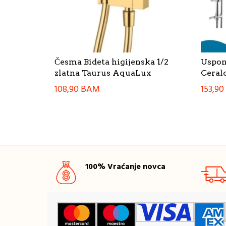
Česma Bideta higijenska 1/2
Uspons
zlatna Taurus AquaLux
Ceral
108,90
BAM
153,90
100% Vraćanje novca