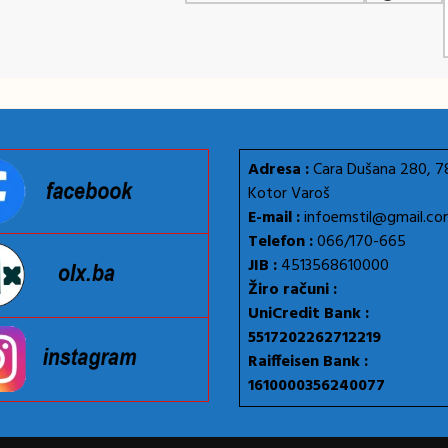
Adresa :
Cara Dušana 280, 
Kotor Varoš
E-mail :
infoemstil@gmail.c
Telefon :
066/170-665
JIB :
4513568610000
Žiro računi :
UniCredit Bank :
5517202262712219
Raiffeisen Bank :
1610000356240077