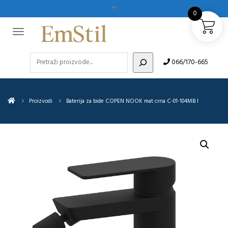
0
Pretraži
066/170-665
Proizvodi
Baterija za bide COPEN NOOK mat crna C-01-104MB I