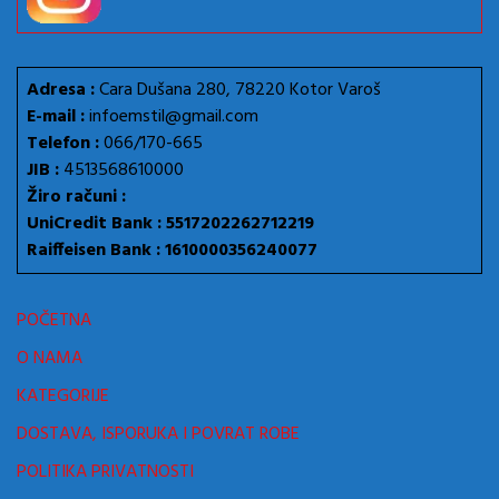
Adresa :
Cara Dušana 280, 78220 Kotor Varoš
E-mail :
infoemstil@gmail.com
Telefon :
066/170-665
JIB :
4513568610000
Žiro računi :
UniCredit Bank : 5517202262712219
Raiffeisen Bank : 1610000356240077
POČETNA
O NAMA
KATEGORIJE
DOSTAVA, ISPORUKA I POVRAT ROBE
POLITIKA PRIVATNOSTI