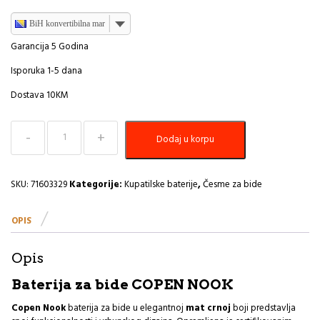
BiH konvertibilna marka
Garancija 5 Godina
Isporuka 1-5 dana
Dostava 10KM
Baterija
Dodaj u korpu
za
bide
COPEN
NOOK
SKU:
71603329
Kategorije:
Kupatilske baterije
,
Česme za bide
mat
crna C-
OPIS
01-
104MB
I
Opis
količina
Baterija za bide COPEN NOOK
Copen Nook
baterija za bide u elegantnoj
mat crnoj
boji predstavlja