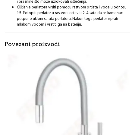
i praznine što može uzrokovati oštećenja.
Čišćenje perlatora vršiti pomoću rastvora sirćeta i vode u odnosu
1:5. Potopiti perlator u rastvor i ostaviti 2-4 sata da se kamenac
potpuno ukloni sa sita perlatora. Nakon toga perlator isprati
mlakom vodom i vratiti ga na bateriju.
Povezani proizvodi