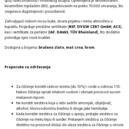
spoj funkcionalnosti i vrhunskog dizajna. Opremljena je sertifikovanim
keramičkim mješačem Ø30, garantovanim na preko 70.000 otvaranja, što
osigurava dugotrajnost i pouzdanost.
Zahvaljujući niskom nivou buke, stvara prijatnu i mirnu atmosferu u
kupatilu. Posjeduje prestižne sertifikate (
NSF
,
DVGW CERT GmbH
,
ACS
),
kao i sertifikate za perlator (
IAF
,
DAkkS
,
TÜV Rheinland
), što dodatno
potvrđuje njen visok kvalitet.
Dostupna u bojama:
brušeno zlato
,
mat crna
,
hrom
.
Preporuke za održavanje
Za čišćenje koristiti rastvor sirćeta (do 10%) i vode u odnosu 1:10.
Nakon čišćenja isprati mlakom vodom i obrisati proizvod suvom
mekanom krpom.
Ne koristiti sredstva koja u sebi sadrže amonijak, izbjeljivač,
alkohol, hlorovodoničnu kiselinu ili druge jake hemikalije.
Kada koristite sredstva za čišćenje u spreju, prskajte sredstvo za
čišćenje na meku krpu ili sunđer. Prskanjem sredstva za čišćenje
direktno na proizvod dolazi do ulaza sredstva za čišćenje u otvore