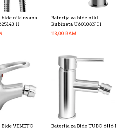
a bide niklovana
Baterija za bide nikl
625143 H
Rubineta U60108N H
M
113,00
BAM
za Bide VENETO
Baterija za Bide TUBO 6116 I