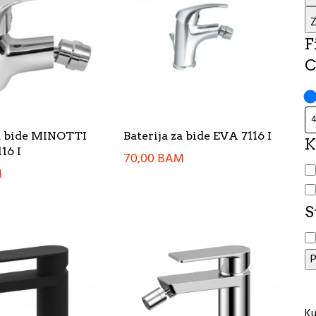
Z
F
C
za bide MINOTTI
Baterija za bide EVA 7116 I
K
16 I
70,00
BAM
K
M
S
S
P
Ku