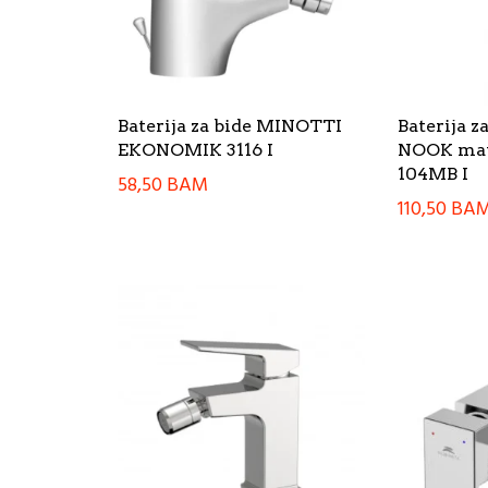
Baterija za bide MINOTTI
Baterija 
EKONOMIK 3116 I
NOOK mat
104MB I
58,50
BAM
110,50
BA