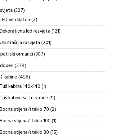
proizvoda
327
svjeta
327
proizvoda
2
LED ventilatori
2
proizvoda
121
Dekorativna led rasvjeta
121
proizvod
201
Unutrašnja rasvjeta
201
proizvod
307
patilski ormarići
307
proizvoda
274
doperi
274
proizvoda
456
š kabine
456
proizvoda
1
Tuš kabina 140x140
1
proizvod
9
Tuš kabine sa tri strane
9
proizvoda
2
Bocna stijena/staklo 70
2
proizvoda
1
Bocna stijena/staklo 100
1
proizvod
15
Bocna stijena/staklo 80
15