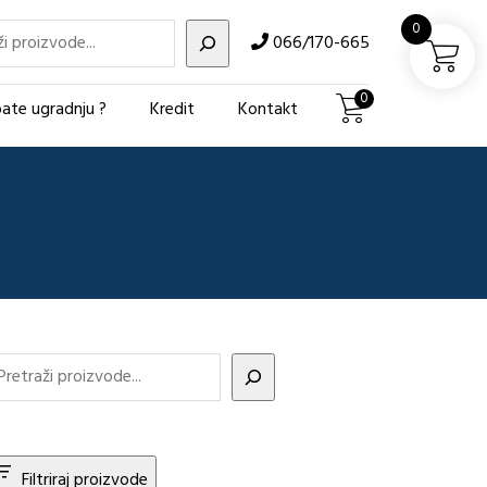
i
0
066/170-665
0
ate ugradnju ?
Kredit
Kontakt
Filtriraj proizvode