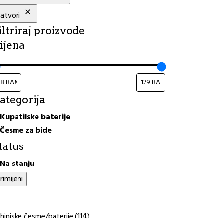
atvori
iltriraj proizvode
ijena
ategorija
ategorija
Kupatilske baterije
Česme za bide
tatus
tatus
Na stanju
rimijeni
114
hinjske česme/baterije
114