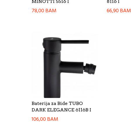
MINOTTI 5516 I
8116 I
78,00
BAM
66,90
BA
Baterija za Bide TUBO
DARK ELEGANCE 6116B I
106,00
BAM