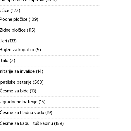
tna oprema za kupatilo
408
proizvoda
122
očice
122
proizvoda
109
Podne pločice
109
proizvoda
115
Zidne pločice
115
proizvoda
133
jleri
133
proizvoda
5
Bojleri za kupatilo
5
proizvoda
2
talo
2
proizvoda
14
nitarije za invalide
14
proizvoda
560
patilske baterije
560
proizvoda
13
Česme za bide
13
proizvoda
15
Ugradbene baterije
15
proizvoda
19
Česme za hladnu vodu
19
proizvoda
159
Česme za kadu i tuš kabinu
159
proizvoda