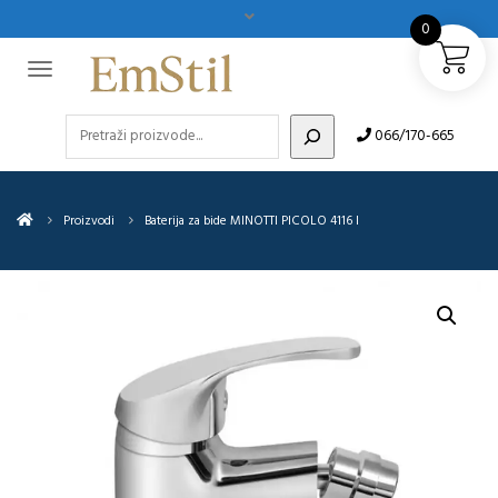
0
Pretraži
066/170-665
Proizvodi
Baterija za bide MINOTTI PICOLO 4116 I