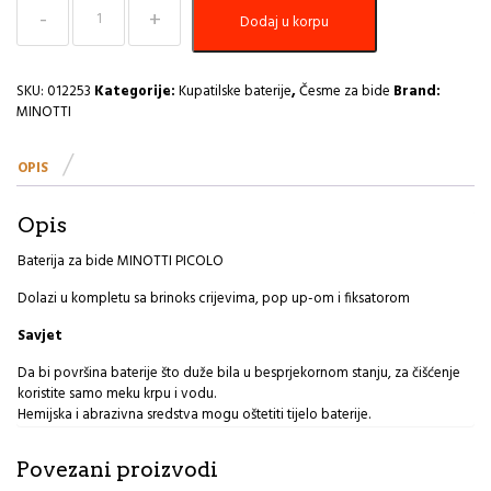
Baterija
Dodaj u korpu
za
bide
MINOTTI
PICOLO
SKU:
012253
Kategorije:
Kupatilske baterije
,
Česme za bide
Brand:
4116
MINOTTI
I
količina
OPIS
Opis
Baterija za bide MINOTTI PICOLO
Dolazi u kompletu sa brinoks crijevima, pop up-om i fiksatorom
Savjet
Da bi površina baterije što duže bila u besprjekornom stanju, za čišćenje
koristite samo meku krpu i vodu.
Hemijska i abrazivna sredstva mogu oštetiti tijelo baterije.
Povezani proizvodi