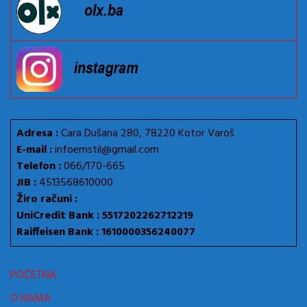
Adresa :
Cara Dušana 280, 78220 Kotor Varoš
E-mail :
infoemstil@gmail.com
Telefon :
066/170-665
JIB :
4513568610000
Žiro računi :
UniCredit Bank : 5517202262712219
Raiffeisen Bank : 1610000356240077
POČETNA
O NAMA