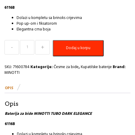
6116B
Dolazi u kompletu sa brinoks crijevima
Pop up-om i fiksatorom
Elegantna crna boja
Baterija
Dodaj u korpu
za
Bide
TUBO
DARK
SKU:
71600784
Kategorije:
Česme za bide
,
Kupatilske baterije
Brand:
ELEGANCE
MINOTTI
6116B
I
OPIS
količina
Opis
Baterija za bide MINOTTI TUBO DARK ELEGANCE
6116B
Dolazi u kompletu sa brinoks crijevima