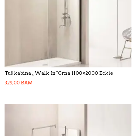
Tuš kabina ,,Walk In”Crna 1100×2000 Eckle
329,00
BAM