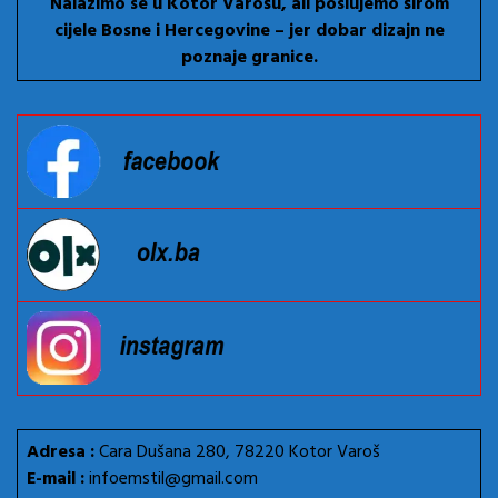
Nalazimo se u Kotor Varošu, ali poslujemo širom
cijele Bosne i Hercegovine – jer dobar dizajn ne
poznaje granice.
Adresa :
Cara Dušana 280, 78220 Kotor Varoš
E-mail :
infoemstil@gmail.com