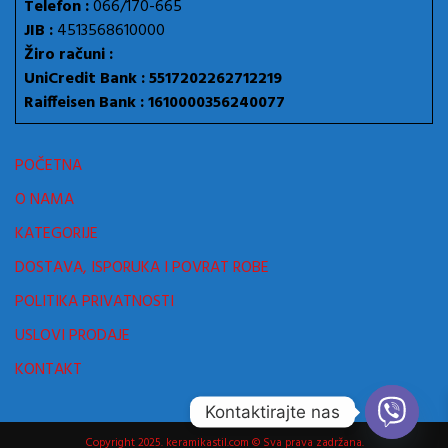
Telefon :
066/170-665
JIB :
4513568610000
Žiro računi :
UniCredit Bank : 5517202262712219
Raiffeisen Bank : 1610000356240077
POČETNA
O NAMA
KATEGORIJE
DOSTAVA, ISPORUKA I POVRAT ROBE
POLITIKA PRIVATNOSTI
USLOVI PRODAJE
KONTAKT
Kontaktirajte nas
Copyright 2025. keramikastil.com © Sva prava zadržana.