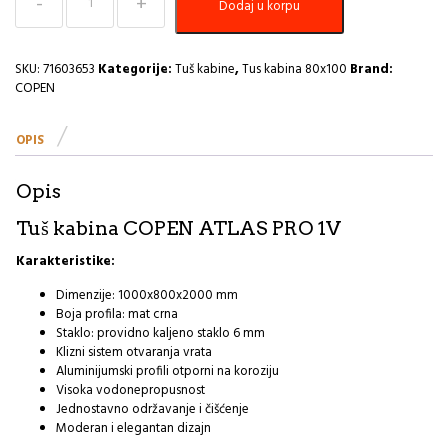
Dodaj u korpu
kabina
kvadratna
100x80x200
ST
SKU:
71603653
Kategorije:
Tuš kabine
,
Tus kabina 80x100
Brand:
6mm
COPEN
mat
black
OPIS
COPEN
ATLAS
PRO
Opis
1V
C-
Tuš kabina COPEN ATLAS PRO 1V
02-
B43K10801V
Karakteristike:
I
količina
Dimenzije: 1000x800x2000 mm
Boja profila: mat crna
Staklo: providno kaljeno staklo 6 mm
Klizni sistem otvaranja vrata
Aluminijumski profili otporni na koroziju
Visoka vodonepropusnost
Jednostavno održavanje i čišćenje
Moderan i elegantan dizajn