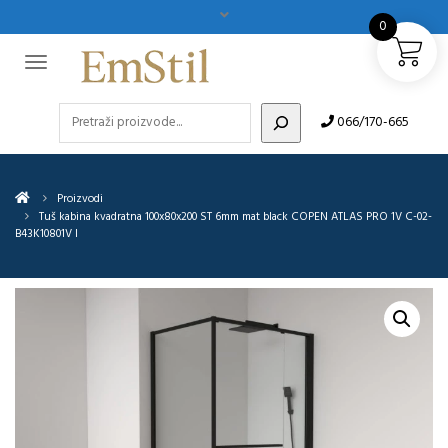
0
Pretraži
066/170-665
Proizvodi
Tuš kabina kvadratna 100x80x200 ST 6mm mat black COPEN ATLAS PRO 1V C-02-
B43K10801V I