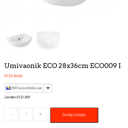
Umivaonik ECO 28x36cm ECO009 I
57,50
BAM
BiH konvertibilna marka
Lavabo ECO 360
Umivaonik
Dodaj u korpu
ECO
28x36cm
ECO009