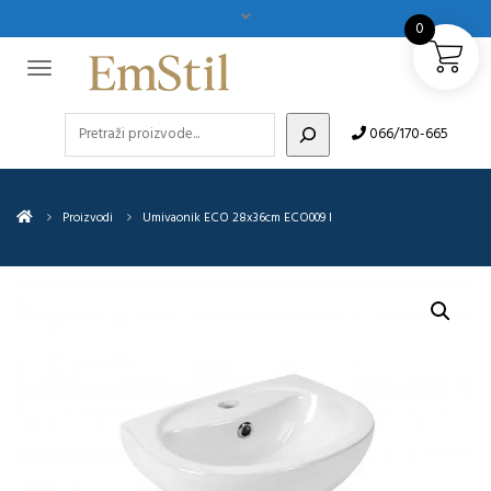
0
Pretraži
066/170-665
Proizvodi
Umivaonik ECO 28x36cm ECO009 I