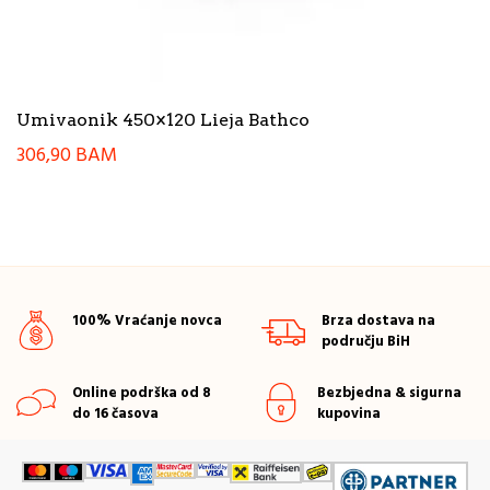
Umivaonik 450×120 Lieja Bathco
306,90
BAM
100% Vraćanje novca
Brza dostava na
području BiH
Online podrška od 8
Bezbjedna & sigurna
do 16 časova
kupovina