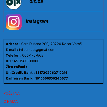
Adresa :
Cara Dušana 280, 78220 Kotor Varoš
E-mail :
infoemstil@gmail.com
Telefon :
066/170-665
JIB :
4513568610000
Žiro računi :
UniCredit Bank : 5517202262712219
Raiffeisen Bank : 1610000356240077
POČETNA
O NAMA