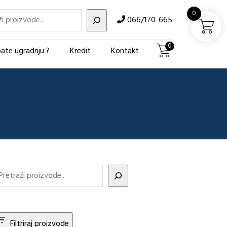
i
0
066/170-665
0
ate ugradnju ?
Kredit
Kontakt
Filtriraj proizvode