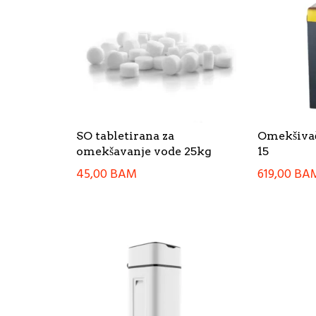
SO tabletirana za
Omekšivač
omekšavanje vode 25kg
15
45,00
BAM
619,00
BA