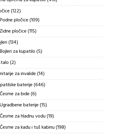
tna oprema za kupatilo
416
proizvoda
122
očice
122
proizvoda
109
Podne pločice
109
proizvoda
115
Zidne pločice
115
proizvoda
134
jleri
134
proizvoda
5
Bojleri za kupatilo
5
proizvoda
2
talo
2
proizvoda
14
nitarije za invalide
14
proizvoda
646
patilske baterije
646
proizvoda
6
Česme za bide
6
proizvoda
15
Ugradbene baterije
15
proizvoda
19
Česme za hladnu vodu
19
proizvoda
198
Česme za kadu i tuš kabinu
198
proizvoda