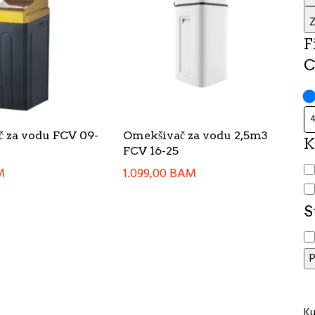
Z
F
C
 za vodu FCV 09-
Omekšivač za vodu 2,5m3
K
FCV 16-25
K
M
1.099,00
BAM
S
S
P
Ku