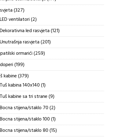
proizvoda
327
svjeta
327
proizvoda
2
LED ventilatori
2
proizvoda
121
Dekorativna led rasvjeta
121
proizvod
201
Unutrašnja rasvjeta
201
proizvod
259
patilski ormarići
259
proizvoda
199
doperi
199
proizvoda
379
š kabine
379
proizvoda
1
Tuš kabina 140x140
1
proizvod
9
Tuš kabine sa tri strane
9
proizvoda
2
Bocna stijena/staklo 70
2
proizvoda
1
Bocna stijena/staklo 100
1
proizvod
15
Bocna stijena/staklo 80
15