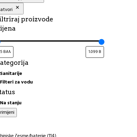
atvori
iltriraj proizvode
ijena
ategorija
ategorija
Sanitarije
Filteri za vodu
tatus
tatus
Na stanju
rimijeni
114
hinjske česme/baterije
114