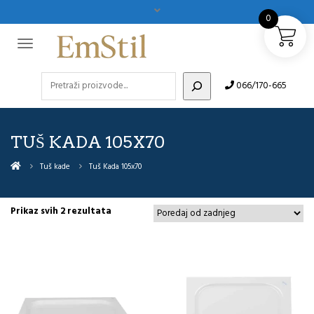
0
Pretraži
066/170-665
TUŠ KADA 105X70
Tuš kade
Tuš Kada 105x70
Sorted
Prikaz svih 2 rezultata
by
latest