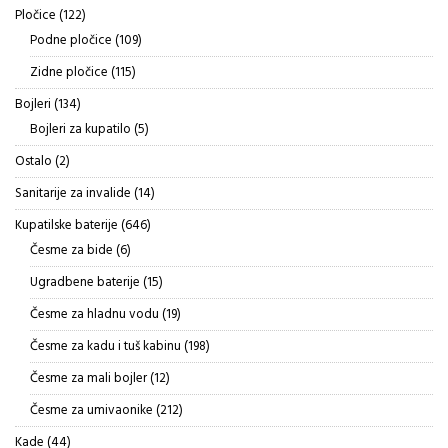
proizvoda
122
Pločice
122
proizvoda
109
Podne pločice
109
proizvoda
115
Zidne pločice
115
proizvoda
134
Bojleri
134
proizvoda
5
Bojleri za kupatilo
5
proizvoda
2
Ostalo
2
proizvoda
14
Sanitarije za invalide
14
proizvoda
646
Kupatilske baterije
646
proizvoda
6
Česme za bide
6
proizvoda
15
Ugradbene baterije
15
proizvoda
19
Česme za hladnu vodu
19
proizvoda
198
Česme za kadu i tuš kabinu
198
proizvoda
12
Česme za mali bojler
12
proizvoda
212
Česme za umivaonike
212
proizvoda
44
Kade
44