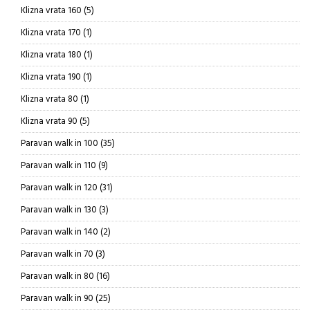
proizvoda
5
Klizna vrata 160
5
proizvoda
1
Klizna vrata 170
1
proizvod
1
Klizna vrata 180
1
proizvod
1
Klizna vrata 190
1
proizvod
1
Klizna vrata 80
1
proizvod
5
Klizna vrata 90
5
proizvoda
35
Paravan walk in 100
35
proizvoda
9
Paravan walk in 110
9
proizvoda
31
Paravan walk in 120
31
proizvod
3
Paravan walk in 130
3
proizvoda
2
Paravan walk in 140
2
proizvoda
3
Paravan walk in 70
3
proizvoda
16
Paravan walk in 80
16
proizvoda
25
Paravan walk in 90
25