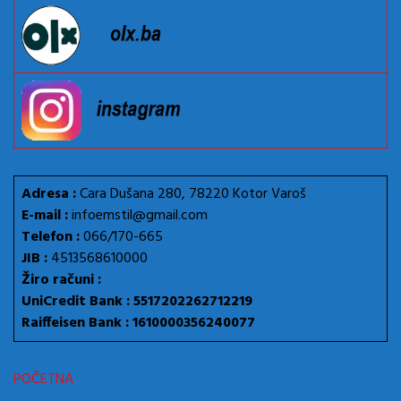
Adresa :
Cara Dušana 280, 78220 Kotor Varoš
E-mail :
infoemstil@gmail.com
Telefon :
066/170-665
JIB :
4513568610000
Žiro računi :
UniCredit Bank : 5517202262712219
Raiffeisen Bank : 1610000356240077
POČETNA