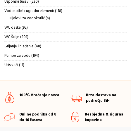
230
Usponski tuševi
230
proizvoda
118
Vodokotlići i ugradni elementi
118
proizvoda
6
Dijelovi za vodokotlić
6
proizvoda
92
WC daske
92
proizvoda
201
WC Šolje
201
proizvod
48
Grijanje i hlađenje
48
proizvoda
194
Pumpe za vodu
194
proizvoda
11
Usisivači
11
proizvoda
100% Vraćanje novca
Brza dostava na
području BiH
Online podrška od 8
Bezbjedna & sigurna
do 16 časova
kupovina