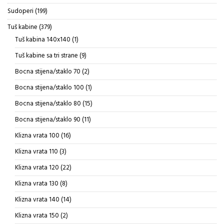
proizvoda
199
Sudoperi
199
proizvoda
379
Tuš kabine
379
proizvoda
1
Tuš kabina 140x140
1
proizvod
9
Tuš kabine sa tri strane
9
proizvoda
2
Bocna stijena/staklo 70
2
proizvoda
1
Bocna stijena/staklo 100
1
proizvod
15
Bocna stijena/staklo 80
15
proizvoda
11
Bocna stijena/staklo 90
11
proizvoda
16
Klizna vrata 100
16
proizvoda
3
Klizna vrata 110
3
proizvoda
22
Klizna vrata 120
22
proizvoda
8
Klizna vrata 130
8
proizvoda
14
Klizna vrata 140
14
proizvoda
2
Klizna vrata 150
2