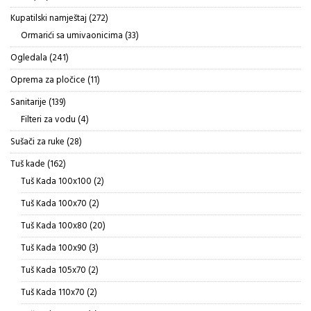
proizvoda
272
Kupatilski namještaj
272
proizvoda
33
Ormarići sa umivaonicima
33
proizvoda
241
Ogledala
241
proizvod
11
Oprema za pločice
11
proizvoda
139
Sanitarije
139
proizvoda
4
Filteri za vodu
4
proizvoda
28
Sušači za ruke
28
proizvoda
162
Tuš kade
162
proizvoda
2
Tuš Kada 100x100
2
proizvoda
2
Tuš Kada 100x70
2
proizvoda
20
Tuš Kada 100x80
20
proizvoda
3
Tuš Kada 100x90
3
proizvoda
2
Tuš Kada 105x70
2
proizvoda
2
Tuš Kada 110x70
2
proizvoda