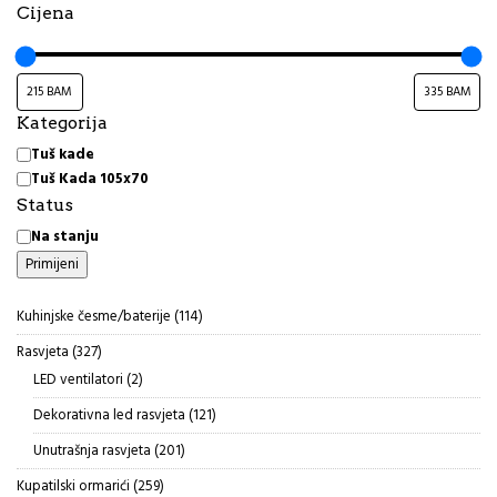
Cijena
Kategorija
Kategorija
Tuš kade
Tuš Kada 105x70
Status
Status
Na stanju
Primijeni
114
Kuhinjske česme/baterije
114
proizvoda
327
Rasvjeta
327
proizvoda
2
LED ventilatori
2
proizvoda
121
Dekorativna led rasvjeta
121
proizvod
201
Unutrašnja rasvjeta
201
proizvod
259
Kupatilski ormarići
259