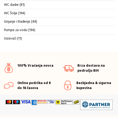
proizvoda
81
WC daske
81
proizvod
194
WC Šolje
194
proizvoda
48
Grijanje i hlađenje
48
proizvoda
194
Pumpe za vodu
194
proizvoda
11
Usisivači
11
proizvoda
100% Vraćanje novca
Brza dostava na
području BiH
Online podrška od 8
Bezbjedna & sigurna
do 16 časova
kupovina