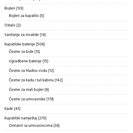
proizvoda
133
Bojleri
133
proizvoda
5
Bojleri za kupatilo
5
proizvoda
2
Ostalo
2
proizvoda
14
Sanitarije za invalide
14
proizvoda
506
Kupatilske baterije
506
proizvoda
13
Česme za bide
13
proizvoda
15
Ugradbene baterije
15
proizvoda
12
Česme za hladnu vodu
12
proizvoda
142
Česme za kadu i tuš kabinu
142
proizvoda
6
Česme za mali bojler
6
proizvoda
179
Česme za umivaonike
179
proizvoda
43
Kade
43
proizvoda
270
Kupatilski namještaj
270
proizvoda
36
Ormarići sa umivaonicima
36
proizvoda