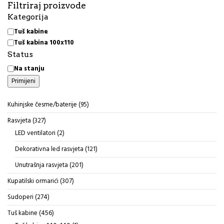
Filtriraj proizvode
Kategorija
Kategorija
Tuš kabine
Tuš kabina 100x110
Status
Status
Na stanju
Primijeni
95
Kuhinjske česme/baterije
95
proizvoda
327
Rasvjeta
327
proizvoda
2
LED ventilatori
2
proizvoda
121
Dekorativna led rasvjeta
121
proizvod
201
Unutrašnja rasvjeta
201
proizvod
307
Kupatilski ormarići
307
proizvoda
274
Sudoperi
274
proizvoda
456
Tuš kabine
456
proizvoda