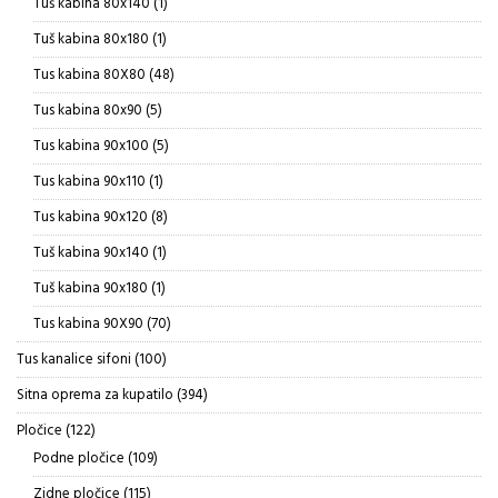
1
Tuš kabina 80x140
1
proizvod
1
Tuš kabina 80x180
1
proizvod
48
Tus kabina 80X80
48
proizvoda
5
Tus kabina 80x90
5
proizvoda
5
Tus kabina 90x100
5
proizvoda
1
Tus kabina 90x110
1
proizvod
8
Tus kabina 90x120
8
proizvoda
1
Tuš kabina 90x140
1
proizvod
1
Tuš kabina 90x180
1
proizvod
70
Tus kabina 90X90
70
proizvoda
100
Tus kanalice sifoni
100
proizvoda
394
Sitna oprema za kupatilo
394
proizvoda
122
Pločice
122
proizvoda
109
Podne pločice
109
proizvoda
115
Zidne pločice
115