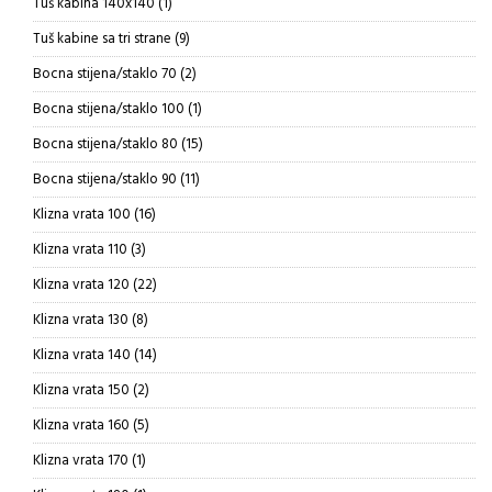
1
Tuš kabina 140x140
1
proizvod
9
Tuš kabine sa tri strane
9
proizvoda
2
Bocna stijena/staklo 70
2
proizvoda
1
Bocna stijena/staklo 100
1
proizvod
15
Bocna stijena/staklo 80
15
proizvoda
11
Bocna stijena/staklo 90
11
proizvoda
16
Klizna vrata 100
16
proizvoda
3
Klizna vrata 110
3
proizvoda
22
Klizna vrata 120
22
proizvoda
8
Klizna vrata 130
8
proizvoda
14
Klizna vrata 140
14
proizvoda
2
Klizna vrata 150
2
proizvoda
5
Klizna vrata 160
5
proizvoda
1
Klizna vrata 170
1
proizvod