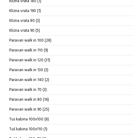
1
Klizna vrata 180
1
proizvod
1
Klizna vrata 190
1
proizvod
3
Klizna vrata 80
3
proizvoda
5
Klizna vrata 90
5
proizvoda
28
Paravan walk in 100
28
proizvoda
9
Paravan walk in 110
9
proizvoda
31
Paravan walk in 120
31
proizvod
3
Paravan walk in 130
3
proizvoda
2
Paravan walk in 140
2
proizvoda
3
Paravan walk in 70
3
proizvoda
16
Paravan walk in 80
16
proizvoda
25
Paravan walk in 90
25
proizvoda
8
Tus kabina 100x100
8
proizvoda
1
Tuš kabina 100x110
1
proizvod