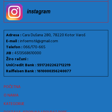
Adresa :
Cara Dušana 280, 78220 Kotor Varoš
E-mail :
infoemstil@gmail.com
Telefon :
066/170-665
JIB :
4513568610000
Žiro računi :
UniCredit Bank : 5517202262712219
Raiffeisen Bank : 1610000356240077
POČETNA
O NAMA
KATEGORIJE