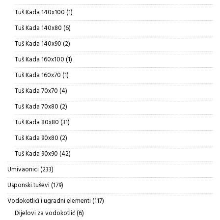
proizvoda
1
Tuš Kada 140x100
1
proizvod
6
Tuš Kada 140x80
6
proizvoda
2
Tuš Kada 140x90
2
proizvoda
1
Tuš Kada 160x100
1
proizvod
1
Tuš Kada 160x70
1
proizvod
4
Tuš Kada 70x70
4
proizvoda
2
Tuš Kada 70x80
2
proizvoda
31
Tuš Kada 80x80
31
proizvod
2
Tuš Kada 90x80
2
proizvoda
42
Tuš Kada 90x90
42
proizvoda
233
Umivaonici
233
proizvoda
179
Usponski tuševi
179
proizvoda
117
Vodokotlići i ugradni elementi
117
proizvoda
6
Dijelovi za vodokotlić
6