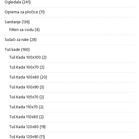
241
Ogledala
241
proizvod
11
Oprema za pločice
11
proizvoda
136
Sanitarije
136
proizvoda
4
Filteri za vodu
4
proizvoda
28
Sušači za ruke
28
proizvoda
160
Tuš kade
160
proizvoda
2
Tuš Kada 100x100
2
proizvoda
2
Tuš Kada 100x70
2
proizvoda
20
Tuš Kada 100x80
20
proizvoda
3
Tuš Kada 100x90
3
proizvoda
2
Tuš Kada 105x70
2
proizvoda
2
Tuš Kada 110x70
2
proizvoda
2
Tuš Kada 110x80
2
proizvoda
19
Tuš Kada 120x80
19
proizvoda
11
Tuš Kada 120x90
11