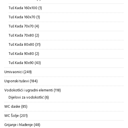
proizvoda
1
Tuš Kada 160x100
1
proizvod
1
Tuš Kada 160x70
1
proizvod
4
Tuš Kada 70x70
4
proizvoda
2
Tuš Kada 70x80
2
proizvoda
31
Tuš Kada 80x80
31
proizvod
2
Tuš Kada 90x80
2
proizvoda
43
Tuš Kada 90x90
43
proizvoda
249
Umivaonici
249
proizvoda
184
Usponski tuševi
184
proizvoda
118
Vodokotlići i ugradni elementi
118
proizvoda
6
Dijelovi za vodokotlić
6
proizvoda
85
WC daske
85
proizvoda
201
WC Šolje
201
proizvod
48
Grijanje i hlađenje
48