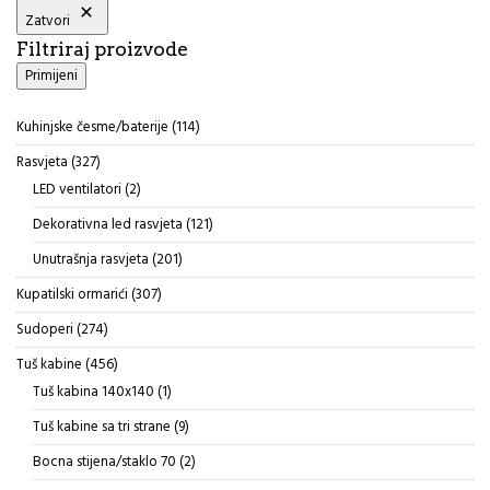
Zatvori
Filtriraj proizvode
Primijeni
114
Kuhinjske česme/baterije
114
proizvoda
327
Rasvjeta
327
proizvoda
2
LED ventilatori
2
proizvoda
121
Dekorativna led rasvjeta
121
proizvod
201
Unutrašnja rasvjeta
201
proizvod
307
Kupatilski ormarići
307
proizvoda
274
Sudoperi
274
proizvoda
456
Tuš kabine
456
proizvoda
1
Tuš kabina 140x140
1
proizvod
9
Tuš kabine sa tri strane
9
proizvoda
2
Bocna stijena/staklo 70
2
proizvoda