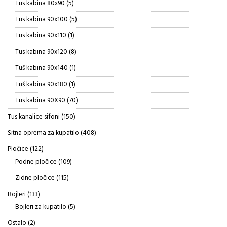
5
Tus kabina 80x90
5
proizvoda
5
Tus kabina 90x100
5
proizvoda
1
Tus kabina 90x110
1
proizvod
8
Tus kabina 90x120
8
proizvoda
1
Tuš kabina 90x140
1
proizvod
1
Tuš kabina 90x180
1
proizvod
70
Tus kabina 90X90
70
proizvoda
150
Tus kanalice sifoni
150
proizvoda
408
Sitna oprema za kupatilo
408
proizvoda
122
Pločice
122
proizvoda
109
Podne pločice
109
proizvoda
115
Zidne pločice
115
proizvoda
133
Bojleri
133
proizvoda
5
Bojleri za kupatilo
5
proizvoda
2
Ostalo
2