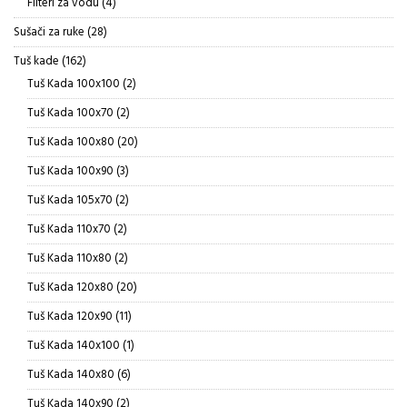
4
Filteri za vodu
4
proizvoda
28
Sušači za ruke
28
proizvoda
162
Tuš kade
162
proizvoda
2
Tuš Kada 100x100
2
proizvoda
2
Tuš Kada 100x70
2
proizvoda
20
Tuš Kada 100x80
20
proizvoda
3
Tuš Kada 100x90
3
proizvoda
2
Tuš Kada 105x70
2
proizvoda
2
Tuš Kada 110x70
2
proizvoda
2
Tuš Kada 110x80
2
proizvoda
20
Tuš Kada 120x80
20
proizvoda
11
Tuš Kada 120x90
11
proizvoda
1
Tuš Kada 140x100
1
proizvod
6
Tuš Kada 140x80
6
proizvoda
2
Tuš Kada 140x90
2