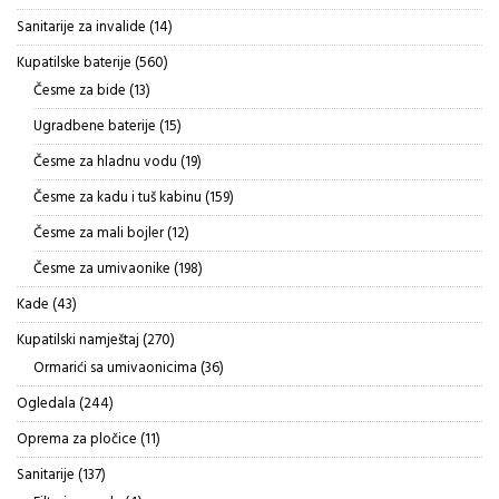
proizvoda
14
Sanitarije za invalide
14
proizvoda
560
Kupatilske baterije
560
proizvoda
13
Česme za bide
13
proizvoda
15
Ugradbene baterije
15
proizvoda
19
Česme za hladnu vodu
19
proizvoda
159
Česme za kadu i tuš kabinu
159
proizvoda
12
Česme za mali bojler
12
proizvoda
198
Česme za umivaonike
198
proizvoda
43
Kade
43
proizvoda
270
Kupatilski namještaj
270
proizvoda
36
Ormarići sa umivaonicima
36
proizvoda
244
Ogledala
244
proizvoda
11
Oprema za pločice
11
proizvoda
137
Sanitarije
137
proizvoda