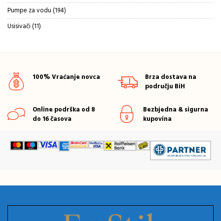
proizvoda
194
Pumpe za vodu
194
proizvoda
11
Usisivači
11
proizvoda
100% Vraćanje novca
Brza dostava na
području BiH
Online podrška od 8
Bezbjedna & sigurna
do 16 časova
kupovina