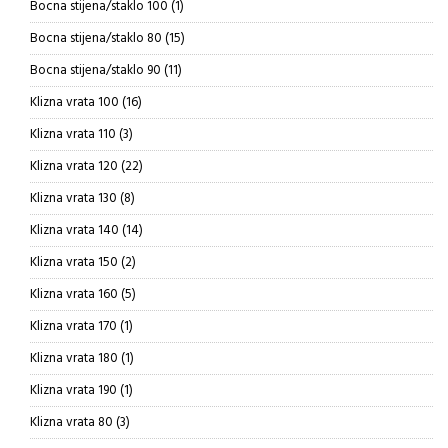
1
Bocna stijena/staklo 100
1
proizvod
15
Bocna stijena/staklo 80
15
proizvoda
11
Bocna stijena/staklo 90
11
proizvoda
16
Klizna vrata 100
16
proizvoda
3
Klizna vrata 110
3
proizvoda
22
Klizna vrata 120
22
proizvoda
8
Klizna vrata 130
8
proizvoda
14
Klizna vrata 140
14
proizvoda
2
Klizna vrata 150
2
proizvoda
5
Klizna vrata 160
5
proizvoda
1
Klizna vrata 170
1
proizvod
1
Klizna vrata 180
1
proizvod
1
Klizna vrata 190
1
proizvod
3
Klizna vrata 80
3
proizvoda