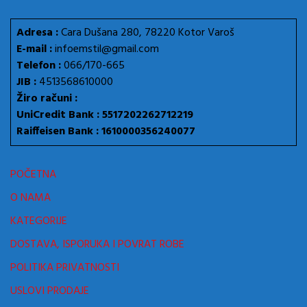
Adresa :
Cara Dušana 280, 78220 Kotor Varoš
E-mail :
infoemstil@gmail.com
Telefon :
066/170-665
JIB :
4513568610000
Žiro računi :
UniCredit Bank : 5517202262712219
Raiffeisen Bank : 1610000356240077
POČETNA
O NAMA
KATEGORIJE
DOSTAVA, ISPORUKA I POVRAT ROBE
POLITIKA PRIVATNOSTI
USLOVI PRODAJE